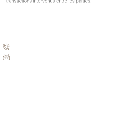
transactions intervenus entre les parties.
Informations
+33783523321
leslibellules.gite@gmail.com
Autres pages
Réservation
Contact
Mentions légales
Conditions générales de vente