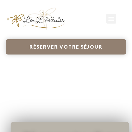
RÉSERVER VOTRE SÉJOUR
Bienvenue au Gîte les
Libellules niché au
cœur des Ballons des
Hautes Vosges