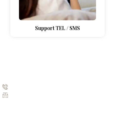
Support TEL / SMS
Informations
+33783523321
leslibellules.gite@gmail.com
Autres pages